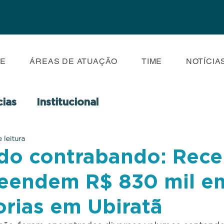
E
ÁREAS DE ATUAÇÃO
TIME
NOTÍCIA
cias
Institucional
 leitura
do contrabando: Recei
eendem R$ 830 mil e
rias em Ubiratã