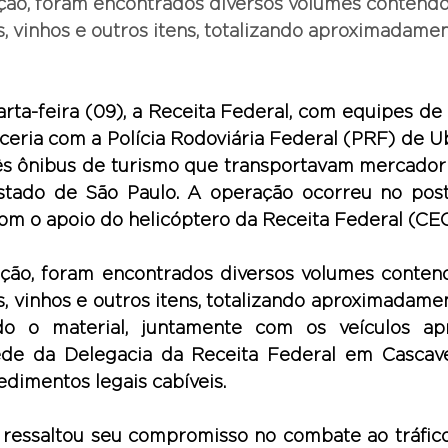
ação, foram encontrados diversos volumes contendo 
, vinhos e outros itens, totalizando aproximadame
rta-feira (09), a Receita Federal, com equipes de 
ceria com a Polícia Rodoviária Federal (PRF) de Ubi
ês ônibus de turismo que transportavam mercadoria
stado de São Paulo. A operação ocorreu no pos
com o apoio do helicóptero da Receita Federal (CE
ação, foram encontrados diversos volumes contendo
, vinhos e outros itens, totalizando aproximadamen
o o material, juntamente com os veículos apre
de da Delegacia da Receita Federal em Cascavel
edimentos legais cabíveis.
 ressaltou seu compromisso no combate ao tráfico