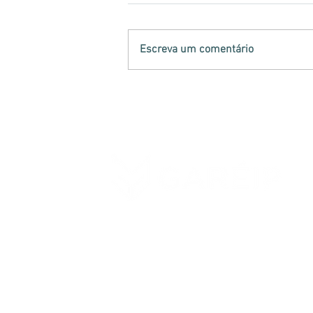
Escreva um comentário
Analistas-Tributários
atuam na retenção de
mercadorias irregulares
no Paraná