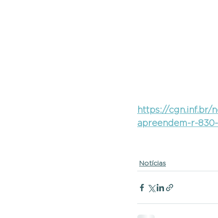
https://cgn.inf.br
apreendem-r-830-
Notícias