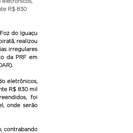
eletrônicos, 
nte R$ 830 
Foz do Iguaçu 
ratã, realizou 
s irregulares 
to da PRF em 
OAR).
 eletrônicos, 
te R$ 830 mil 
endidos, foi 
, onde serão 
, contrabando 