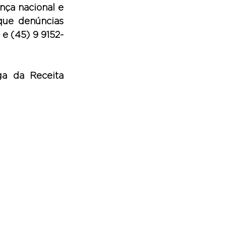
ça nacional e 
que denúncias 
e (45) 9 9152-
a da Receita 