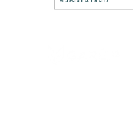
Escreva um comentário
Analistas-Tributários
atuam na retenção de
mercadorias irregulares
no Paraná