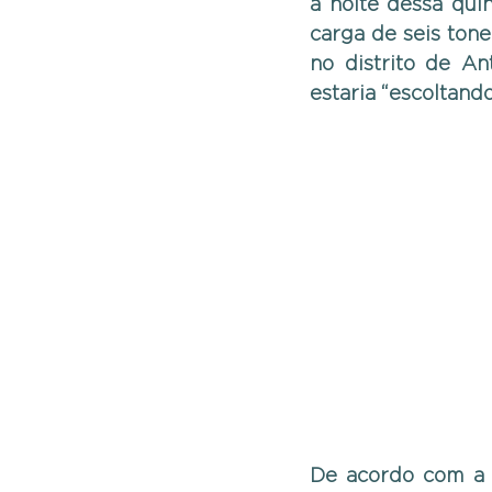
a noite dessa qui
carga de seis tone
no distrito de An
estaria “escoltand
De acordo com a P