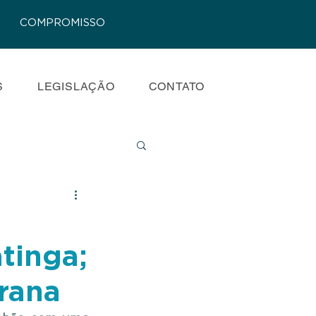
COMPROMISSO
S
LEGISLAÇÃO
CONTATO
atinga;
rrana