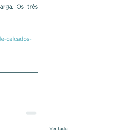
rga. Os três 
e-calcados-
Ver tudo