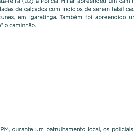
nta-feira (02) a Polícia Miliar apreendeu um cam
ladas de calçados com indícios de serem falsificad
tunes, em Igaratinga. Também foi apreendido um
o” o caminhão.
M, durante um patrulhamento local, os policiais 