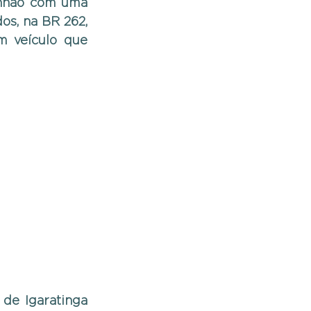
inhão com uma 
os, na BR 262, 
 veículo que 
de Igaratinga 