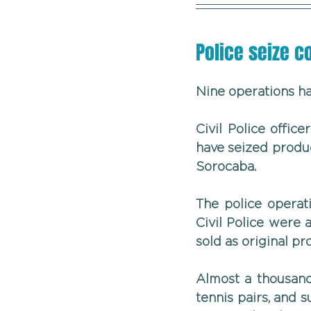
Police seize c
Nine operations ha
Civil Police office
have seized product
Sorocaba.
The police operat
Civil Police were
sold as original pr
Almost a thousand 
tennis pairs, and 