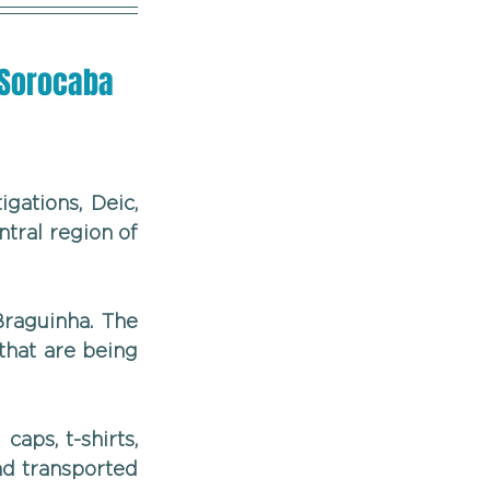
f Sorocaba
gations, Deic, 
tral region of 
raguinha. The 
hat are being 
aps, t-shirts, 
d transported 