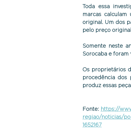
Toda essa invest
marcas calculam u
original. Um dos p
pelo preço origina
Somente neste ano
Sorocaba e foram v
Os proprietários 
procedência dos 
produz essas peças
Fonte: 
https://ww
regiao/noticias/po
1652167