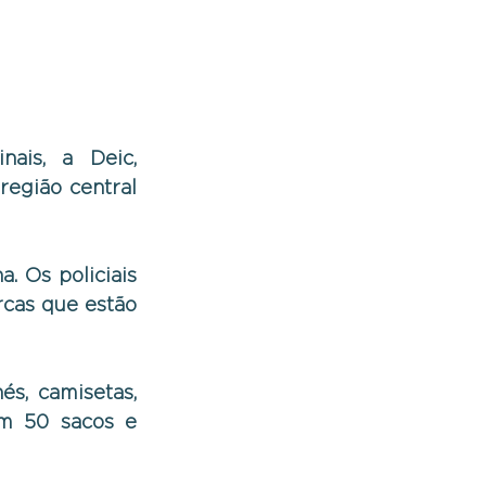
nais, a Deic, 
egião central 
. Os policiais 
as que estão 
s, camisetas, 
m 50 sacos e 