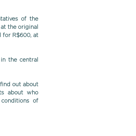
atives of the 
t the original 
 for R$600, at 
n the central 
find out about 
nts about who 
onditions of 