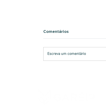
Comentários
Escreva um comentário
Analistas-Tributários
atuam na retenção de
mercadorias irregulares
no Paraná