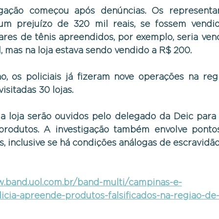
igação começou após denúncias. Os representan
m prejuízo de 320 mil reais, se fossem vendido
ares de tênis apreendidos, por exemplo, seria vend
l, mas na loja estava sendo vendido a R$ 200.
, os policiais já fizeram nove operações na regi
isitadas 30 lojas.
da loja serão ouvidos pelo delegado da Deic para 
produtos. A investigação também envolve ponto
, inclusive se há condições análogas de escravidão
w.band.uol.com.br/band-multi/campinas-e-
licia-apreende-produtos-falsificados-na-regiao-de