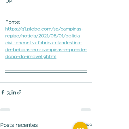
DP.
Fonte: 
https://g1.globo.com/sp/campinas-
regiao/noticia/2021/06/01/policia-
civil-encontra-fabrica-clandestina-
de-bebidas-em-campinas-e-prende-
dono-do-imovel.ghtml
Ver tudo
Posts recentes