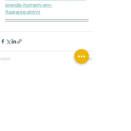
prende-homem-em-
flagrante.ghtml
Ver tudo
Posts recentes