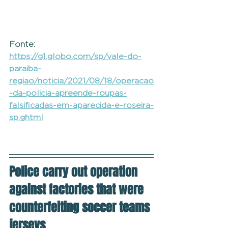
Fonte: 
https://g1.globo.com/sp/vale-do-
paraiba-
regiao/noticia/2021/08/18/operacao
-da-policia-apreende-roupas-
falsificadas-em-aparecida-e-roseira-
sp.ghtml
Police carry out operation 
against factories that were 
counterfeiting soccer teams 
jerseys