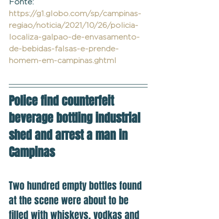
Fonte: 
https://g1.globo.com/sp/campinas-
regiao/noticia/2021/10/26/policia-
localiza-galpao-de-envasamento-
de-bebidas-falsas-e-prende-
homem-em-campinas.ghtml
Police find counterfeit 
beverage bottling industrial 
shed and arrest a man in 
Campinas
Two hundred empty bottles found 
at the scene were about to be 
filled with whiskeys, vodkas and 