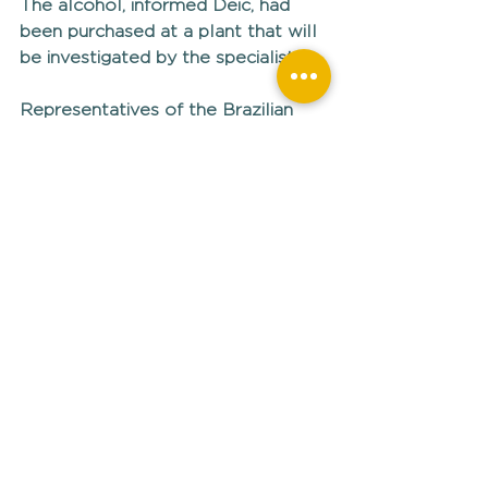
The alcohol, informed Deic, had 
been purchased at a plant that will 
be investigated by the specialist. 
Representatives of the Brazilian 
Association of Beverages (Abrabe) 
were in the shed and carried out 
the tests that found the 
counterfeiting.  
The man arrested already had 
criminal tickets for counterfeiting 
drinks and theft. He was fined for 
the crime of falsifying a food 
product, which provides for 4 to 8 
years of imprisonment. The suspect 
was sent to the jail of the 2nd 
Police District (DP) of Campinas.