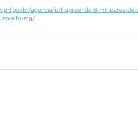
.prf.gov.br/agencia/prf-apreende-6-mil-pares-de-
ouso-alto-mg/