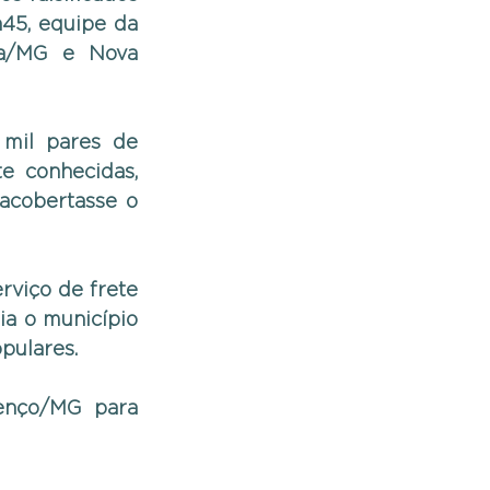
45, equipe da 
a/MG e Nova 
mil pares de 
e conhecidas, 
acobertasse o 
viço de frete 
a o município 
pulares.
enço/MG para 