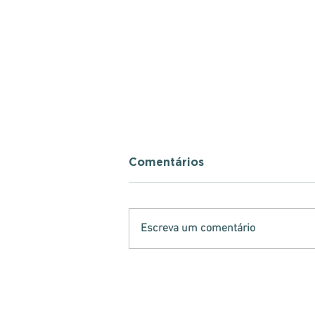
Comentários
Escreva um comentário
Analistas-Tributários
atuam na retenção de
mercadorias irregulares