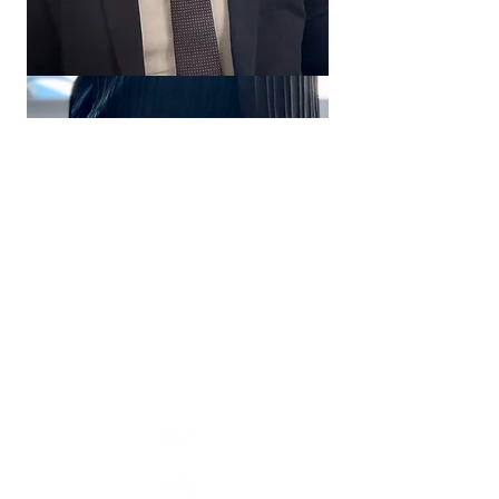
Guilherme
Sampaio
Advogado