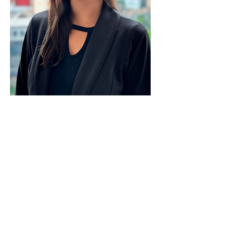
Fernanda
Pignatari
Xavier