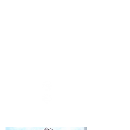
Annie
Arruda
Furtado
Carneiro
Advogada