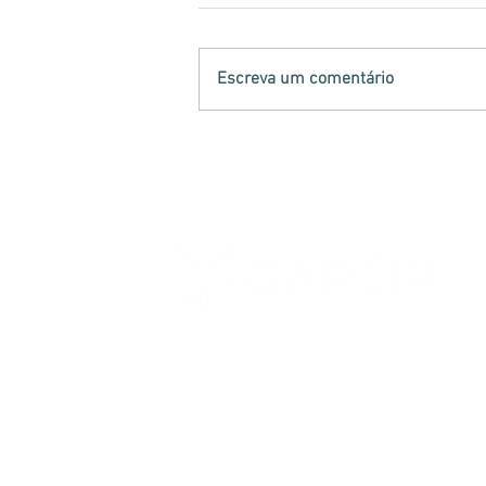
Escreva um comentário
Analistas-Tributários
atuam na retenção de
mercadorias irregulares
no Paraná