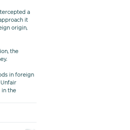
ntercepted a 
approach it 
ign origin, 
on, the 
ey.
ds in foreign 
 Unfair 
in the 