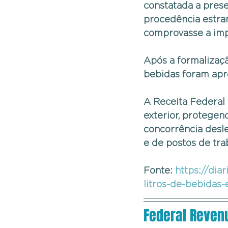
constatada a pres
procedência estr
comprovasse a imp
Após a formalizaçã
bebidas foram apre
A Receita Federal 
exterior, protegen
concorrência desle
e de postos de tra
Fonte: 
https://dia
litros-de-bebidas-
Federal Revenu