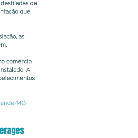
destiladas de 
ntação que 
lação, as 
em.
no comércio 
nstalado. A 
belecimentos 
eende-140-
verages