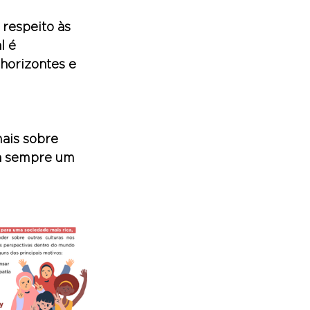
respeito às 
l é 
horizontes e 
ais sobre 
ja sempre um 