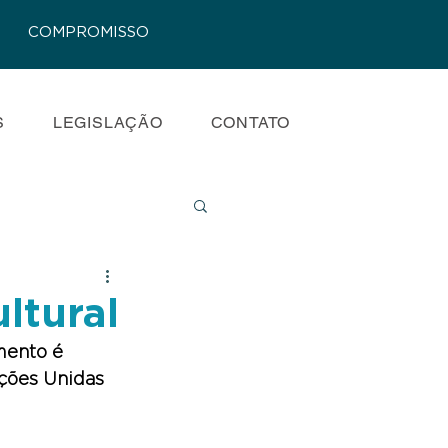
COMPROMISSO
S
LEGISLAÇÃO
CONTATO
ltural
mento é 
ções Unidas 