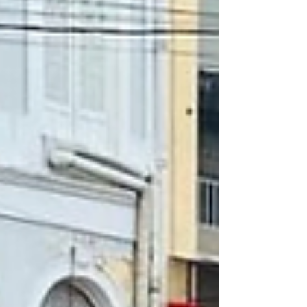
Divulgação/GCM Campo Limpo Paulista Um
homem foi preso em flagrante na tarde deste
sábado (13) por suspeita de fabricar bebidas
alcoólicas de forma clandestina em Campo
Limpo Paulista (SP) . A ocorrência foi registrada
pela equipe da Ronda Ostensiva Municipal
(Romu) d