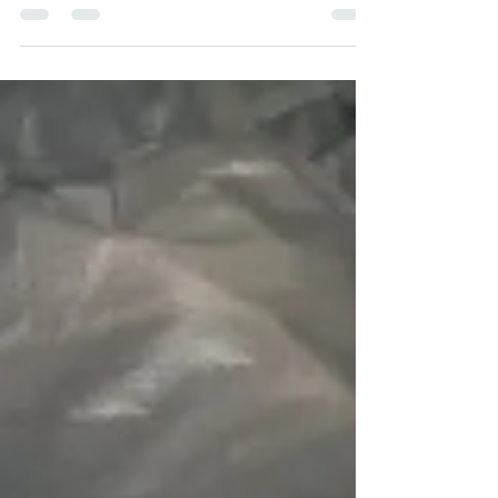
12 de set. de 2025
2 min de leitura
PARÁ – Contrabando da China
dá prejuízo de R$ 90 milhões
aos cofres públicos
O Ministério Público Federal (MPF), a Receita
Federal (RFB) e a Polícia Federal (PF)
deflagraram a Operação Underbill, que mira
um...