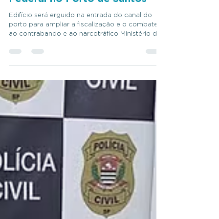
Aeroportos assina acordo para
novo complexo da Polícia
Federal no Porto de Santos
Edifício será erguido na entrada do canal do
porto para ampliar a fiscalização e o combate
ao contrabando e ao narcotráfico Ministério de
Portos e Aeroportos assina acordo para novo
complexo da Polícia Federal no Porto de Santos
O ministro de Portos e Aeroportos, Silvio Costa
Filho, e o diretor-geral da Polícia Federal, Andrei
Rodrigues, assinaram, nesta terça-feira (16), um
memorando de entendimento para a
construção da nova sede da delegacia da
Polícia Federal no Porto de S