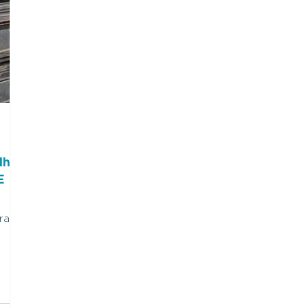
ilhão
E
rato,
ia
tro