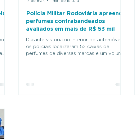
17 de mar.
1 min de leitura
ia
Polícia Militar Rodoviária apreende
perfumes contrabandeados
avaliados em mais de R$ 53 mil
onde
Durante vistoria no interior do automóvel,
os policiais localizaram 52 caixas de
a
perfumes de diversas marcas e um volume
contendo essência para narguilé. (Foto:
ra
BPMRv/PMMS) Policiais do Batalhão de
inosa
Polícia Militar Rodoviária (BPMRv), da Base
Operacional de Maracaju, apreenderam
mercadorias de origem estrangeira durante
fiscalização realizada na manhã de
a de
segunda-feira (16) na rodovia MS-162, no
 são
município de Maracaju. A equipe realizava
de
fiscalização de trânsito com foco no comb