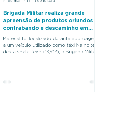
14 de mar.
1 min de leitura
Brigada Militar realiza grande
apreensão de produtos oriundos de
contrabando e descaminho em
Frederico Westphalen
Material foi localizado durante abordagem
a um veículo utilizado como táxi Na noite
desta sexta-feira (13/03), a Brigada Militar,
por meio dos policiais militares do 37º
Batalhão de Polícia Militar (37º BPM),
realizou a apreensão de diversos produtos
oriundos de contrabando e descaminho
durante abordagem a um veículo utilizado
como táxi. Durante a ação, os policiais
localizaram uma grande quantidade de
mercadorias trazidas do Paraguai, entre
eletrônicos, perfumes, acessórios