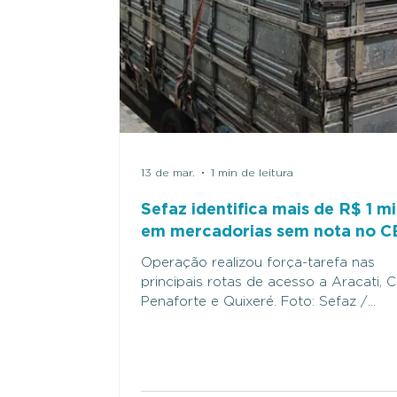
13 de mar.
1 min de leitura
Sefaz identifica mais de R$ 1 m
em mercadorias sem nota no C
Operação realizou força-tarefa nas
principais rotas de acesso a Aracati, C
Penaforte e Quixeré. Foto: Sefaz /
Divulgação. Uma operação da Secretar
da Fazenda do Ceará (Sefaz-CE)
identificou mais de R$ 1 milhão em
mercadorias sem notas fiscais em qua