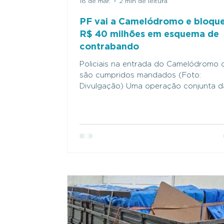
18 de mar.
2 min de leitura
PF vai a Camelódromo e bloque
R$ 40 milhões em esquema de
contrabando
Policiais na entrada do Camelódromo 
são cumpridos mandados (Foto:
Divulgação) Uma operação conjunta d
Polícia Federal e da Receita Federal,
deflagrada na manhã desta quarta-fei
(18), desarticula uma organização crim
suspeita de atuar com contrabando,
descaminho, lavagem de dinheiro e
corrupção envolvendo agentes de
segurança pública. A ação foi batizad
Operação Iscariotes. As investigações
conduzidas pela Delegfaz (Delegacia 
Repressão a Crimes Fazendár